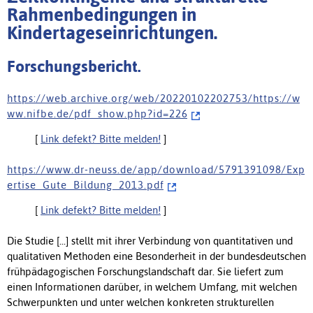
Rahmenbedingungen in
Kindertageseinrichtungen.
Forschungsbericht.
h t t p s : / / w e b . a r c h i v e . o r g / w e b / 2 0 2 2 0 1 0 2 2 0 2 7 5 3 / h t t p s : / / w
w w . n i f b e . d e / p d f _ s h o w . p h p ? i d = 2 2 6
[
Link defekt? Bitte melden!
]
h t t p s : / / w w w . d r - n e u s s . d e / a p p / d o w n l o a d / 5 7 9 1 3 9 1 0 9 8 / E x p
e r t i s e _ G u t e _ B i l d u n g _ 2 0 1 3 . p d f
[
Link defekt? Bitte melden!
]
Die Studie [...] stellt mit ihrer Verbindung von quantitativen und
qualitativen Methoden eine Besonderheit in der bundesdeutschen
frühpädagogischen Forschungslandschaft dar. Sie liefert zum
einen Informationen darüber, in welchem Umfang, mit welchen
Schwerpunkten und unter welchen konkreten strukturellen