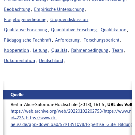
Beobachtung
,
Empirische Untersuchung
,
Fragebogenerhebung
,
Gruppendiskussion
,
Qualitative Forschung
,
Quantitative Forschung
,
Qualifikation
,
Pädagogische Fachkraft
,
Anforderung
,
Forschungsbericht
,
Kooperation
,
Leitung
,
Qualität
,
Rahmenbedingung
,
Team
,
Dokumentation
,
Deutschland
,
Quelle
Berlin: Alice-Salomon-Hochschule (2013), 161 S.,
URL des Vollt
https://web.archive.org/web/20220102202753/https://www.ni
id=226
;
https://www.dr-
neuss.de/app/download/5791391098/Expertise_Gute_Bildung_