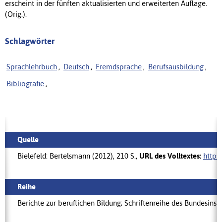
erscheint in der fünften aktualisierten und erweiterten Auflage.
(Orig.).
Schlagwörter
Sprachlehrbuch
,
Deutsch
,
Fremdsprache
,
Berufsausbildung
,
Bibliografie
,
Quelle
Bielefeld: Bertelsmann (2012), 210 S.,
URL des Volltextes:
https
Reihe
Berichte zur beruflichen Bildung; Schriftenreihe des Bundesinst