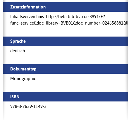
Zusatzinformation
Inhaltsverzeichnis: http://bvbr.bib-bvb.de:8991/F?
func=service&doc_library=BVB01&doc_number=024658881&l
Sprache
deutsch
Dokumenttyp
Monographie
ISBN
978-3-7639-1149-3