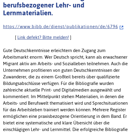
berufsbezogener Lehr- und
Lernmaterialien.
h t t p s : / / w w w . b i b b . d e / d i e n s t / p u b l i k a t i o n e n / d e / 6 7 9 6
[
Link defekt? Bitte melden!
]
Gute Deutschkenntnisse erleichtern den Zugang zum
Arbeitsmarkt enorm. Wer Deutsch spricht, kann als erwachsener
Migrant aktiv am Arbeits- und Sozialleben teilnehmen. Auch die
Unternehmen profitieren von guten Deutschkenntnissen der
Zuwanderer, die zu einem Großteil bereits über qualifizierte
Bildungsabschlüsse verfügen. Für die Bibliografie wurden
zahlreiche aktuelle Print- und Digitalmedien ausgewählt und
kommentiert. Im Mittelpunkt stehen Materialien, in denen die
Arbeits- und Berufswelt thematisiert wird und Sprechsituationen
für das Arbeitsleben trainiert werden können. Mehrere Register
ermöglichen eine praxisbezogene Orientierung in dem Band. Er
bietet eine systematische und klare Übersicht über die
einschlägigen Lehr- und Lernmittel. Die erfolgreiche Bibliografie