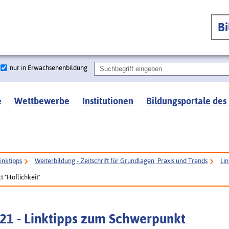
B
nur in Erwachsenenbildung
e
Wettbewerbe
Institutionen
Bildungsportale des
inktipps
Weiterbildung - Zeitschrift für Grundlagen, Praxis und Trends
Li
t "Höflichkeit"
021 - Linktipps zum Schwerpunkt