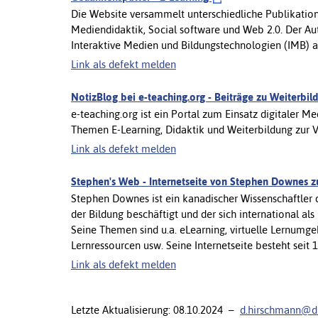
Die Website versammelt unterschiedliche Publikation
Mediendidaktik, Social software und Web 2.0. Der Aut
Interaktive Medien und Bildungstechnologien (IMB) 
Link als defekt melden
NotizBlog bei e-teaching.org - Beiträge zu Weiterbi
e-teaching.org ist ein Portal zum Einsatz digitaler Me
Themen E-Learning, Didaktik und Weiterbildung zur 
Link als defekt melden
Stephen's Web - Internetseite von Stephen Downes zu
Stephen Downes ist ein kanadischer Wissenschaftler 
der Bildung beschäftigt und der sich international al
Seine Themen sind u.a. eLearning, virtuelle Lernumge
Lernressourcen usw. Seine Internetseite besteht seit 19
Link als defekt melden
Letzte Aktualisierung: 08.10.2024 –
d.hirschmann@di