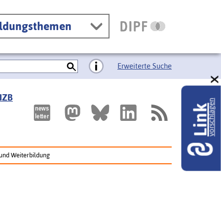
ildungsthemen
Erweiterte Suche
 IZB
vorschlagen
Link
 und Weiterbildung