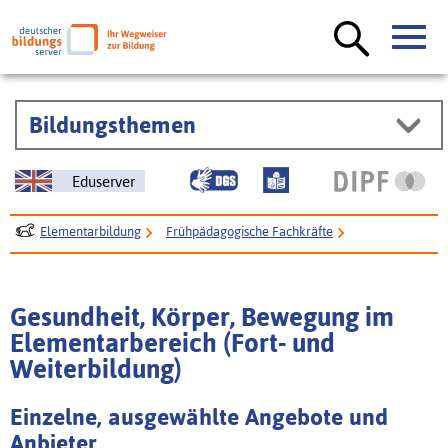
Bildungsthemen
Eduserver
Elementarbildung
Frühpädagogische Fachkräfte
Fort- und Weiterbildung
Fort- und Weiterbildung zu Bildungsbereichen
Gesundheit, Körper, Bewegung im
Gesundheit, Körper, Bewegung (Fort- und Weiterbildung)
Elementarbereich (Fort- und
Weiterbildung)
Einzelne, ausgewählte Angebote und
Anbieter