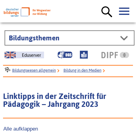
Bildungsthemen
Eduserver
Bildungswesen allgemein
Bildung in den Medien
Spezialseiten zur Bildung bei Printmedien
Regelmäßige Beiträge des Deutschen Bildungsservers in
Linktipps in der Zeitschrift für
Fachzeitschriften
Pädagogik – Jahrgang 2023
Linktipps in der Zeitschrift für Pädagogik
ZfPäd-Linktipps Jahrgang 2023
Alle aufklappen