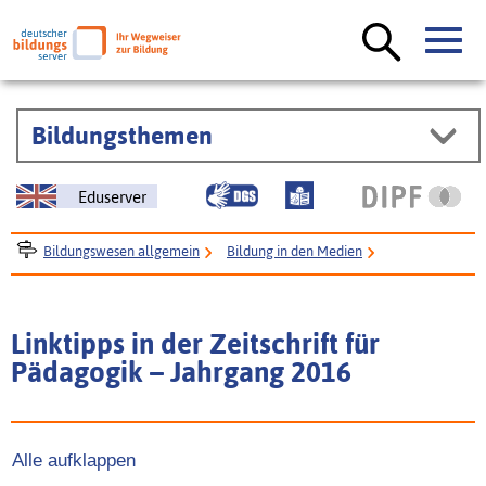
Bildungsthemen
Eduserver
Bildungswesen allgemein
Bildung in den Medien
Spezialseiten zur Bildung bei Printmedien
Regelmäßige Beiträge des Deutschen Bildungsservers in
Linktipps in der Zeitschrift für
Fachzeitschriften
Pädagogik – Jahrgang 2016
Linktipps in der Zeitschrift für Pädagogik
Jahrgang 2016
Alle aufklappen