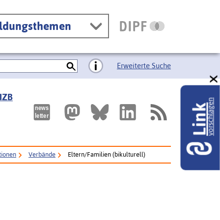
ildungsthemen
Erweiterte Suche
 IZB
vorschlagen
Link
utionen
Verbände
Eltern/Familien (bikulturell)