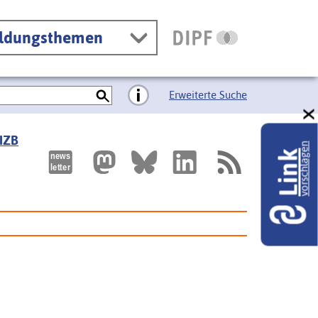
ildungsthemen
Erweiterte Suche
 IZB
vorschlagen
Link