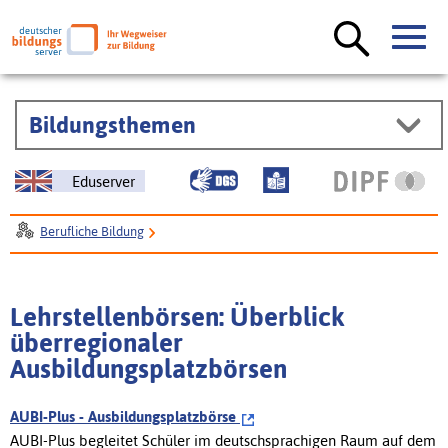
Bildungsthemen
Eduserver
Berufliche Bildung
Schulabgänger: Ausbildung, Berufs- und Studienwahl
Auszubildende und Ausbildungsinteressierte
Nach der Schule
Lehrstellenbörsen: Überblick
Lehrstellenbörsen. Ausbildungsplatzbörsen
überregionaler
Lehrstellenbörsen - überregional
Ausbildungsplatzbörsen
AUBI-Plus - Ausbildungsplatzbörse
AUBI-Plus begleitet Schüler im deutschsprachigen Raum auf dem