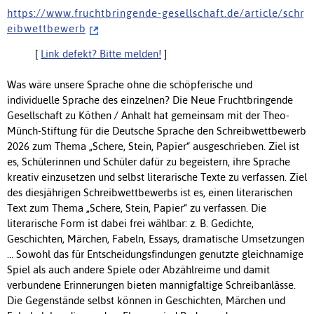
h t t p s : / / w w w . f r u c h t b r i n g e n d e - g e s e l l s c h a f t . d e / a r t i c l e / s c h r
e i b w e t t b e w e r b
[
Link defekt? Bitte melden!
]
Was wäre unsere Sprache ohne die schöpferische und
individuelle Sprache des einzelnen? Die Neue Fruchtbringende
Gesellschaft zu Köthen / Anhalt hat gemeinsam mit der Theo-
Münch-Stiftung für die Deutsche Sprache den Schreibwettbewerb
2026 zum Thema „Schere, Stein, Papier“ ausgeschrieben. Ziel ist
es, Schülerinnen und Schüler dafür zu begeistern, ihre Sprache
kreativ einzusetzen und selbst literarische Texte zu verfassen. Ziel
des diesjährigen Schreibwettbewerbs ist es, einen literarischen
Text zum Thema „Schere, Stein, Papier“ zu verfassen. Die
literarische Form ist dabei frei wählbar: z. B. Gedichte,
Geschichten, Märchen, Fabeln, Essays, dramatische Umsetzungen
… Sowohl das für Entscheidungsfindungen genutzte gleichnamige
Spiel als auch andere Spiele oder Abzählreime und damit
verbundene Erinnerungen bieten mannigfaltige Schreibanlässe.
Die Gegenstände selbst können in Geschichten, Märchen und