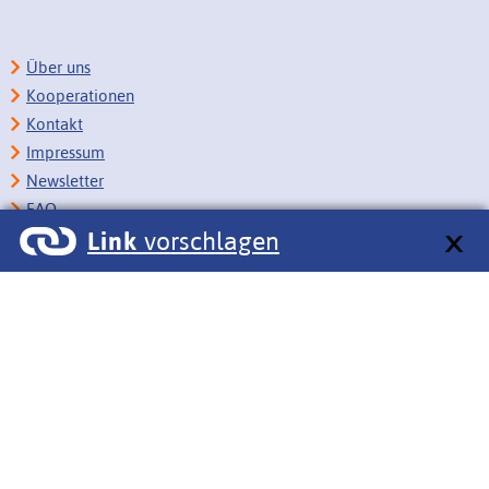
Über uns
Kooperationen
Kontakt
Impressum
Newsletter
FAQ
Link
vorschlagen
Copyright
Datenschutz
Barrierefreiheit
BITV-Feedback
Link vorschlagen
Bildungsportale des IZB