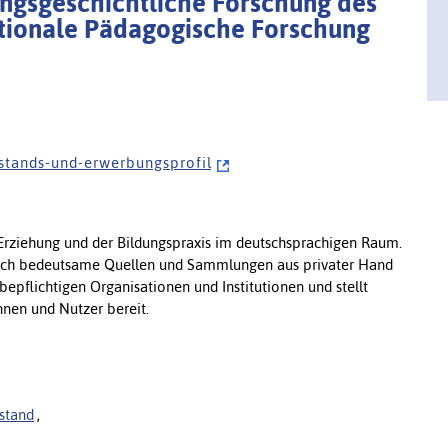
dungsgeschichtliche Forschung des
nationale Pädagogische Forschung
s t a n d s - u n d - e r w e r b u n g s p r o f i l
Erziehung und der Bildungspraxis im deutschsprachigen Raum.
htlich bedeutsame Quellen und Sammlungen aus privater Hand
bepflichtigen Organisationen und Institutionen und stellt
innen und Nutzer bereit.
stand
,