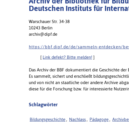
Archiv der Bibliothek für Bil
Deutschen Instituts für Inter
Warschauer Str. 34-38
10243 Berlin
archiv@dipf.de
h t t p s : / / b b f . d i p f . d e / d e / s a m m e l n - e n t d e c k e n / b e 
[
Link defekt? Bitte melden!
]
Das Archiv der BBF dokumentiert die Geschichte der 
Es sammelt, sichert und erschließt bildungsgeschic
und von nicht an staatliche oder andere Archive abga
diese für die Forschung bzw. für interessierte Nutzer
Schlagwörter
Bildungsgeschichte
,
Nachlass
,
Pädagoge
,
Archivbe