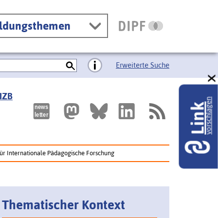
ildungsthemen
Erweiterte Suche
 IZB
vorschlagen
Link
 für Internationale Pädagogische Forschung
Thematischer Kontext