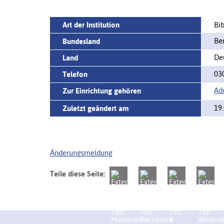
Art der Institution
Bi
Ber
Bundesland
De
Land
03
Telefon
Ad
Zur Einrichtung gehören
19
Zuletzt geändert am
Änderungsmeldung
Teile diese Seite: