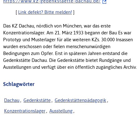
h t t p s : / / w w w . k z - g e d e n k s t a e t t e - d a c h a u . d e /
[
Link defekt? Bitte melden!
]
Das KZ Dachau, nördlich von München, war das erste
Konzentrationslager. Am 21. März 1933 begann der Bau Es war
Prototyp und Musterlager für alle weiteren KZs. 30.000 Insassen
wurden erschossen oder fielen menschenunwürdigen
Bedingungen zum Opfer. Erst in späteren Jahren entstand die
Gedenkstätte Dachau. Die Gedenkstätte bietet Rundgänge und
Ausstellungen und verfügt über ein öffentlich zugängliches Archiv.
Schlagwörter
Dachau
,
Gedenkstätte
,
Gedenkstättenpädagogik
,
Konzentrationslager
,
Ausstellung
,