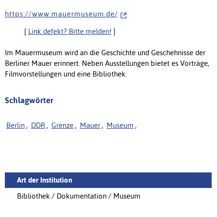
h t t p s : / / w w w . m a u e r m u s e u m . d e /
[
Link defekt? Bitte melden!
]
Im Mauermuseum wird an die Geschichte und Geschehnisse der
Berliner Mauer erinnert. Neben Ausstellungen bietet es Vorträge,
Filmvorstellungen und eine Bibliothek.
Schlagwörter
Berlin
,
DDR
,
Grenze
,
Mauer
,
Museum
,
Art der Institution
Bibliothek / Dokumentation / Museum