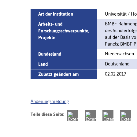
Art der Institution
Universität / H
BMBF-Rahmenpr
Arbeits- und
des Schulerfolg
Forschungsschwerpunkte,
auf der Basis 
Projekte
Panels; BMBF-Pr
Niedersachsen
Bundesland
Deutschland
Land
02.02.2017
Zuletzt geändert am
Änderungsmeldung
Teile diese Seite: