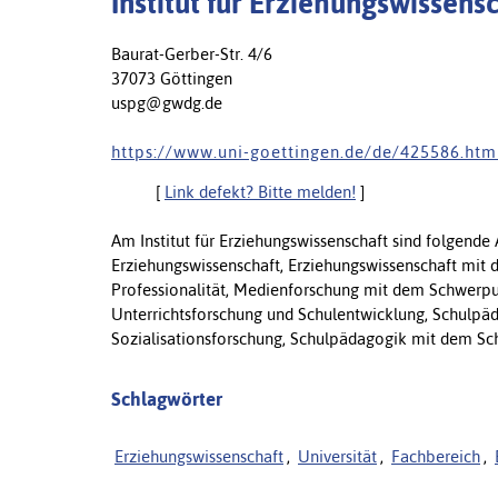
Institut für Erziehungswissens
Baurat-Gerber-Str. 4/6
37073 Göttingen
uspg@gwdg.de
h t t p s : / / w w w . u n i - g o e t t i n g e n . d e / d e / 4 2 5 5 8 6 . h t m 
[
Link defekt? Bitte melden!
]
Am Institut für Erziehungswissenschaft sind folgende
Erziehungswissenschaft, Erziehungswissenschaft mi
Professionalität, Medienforschung mit dem Schwerp
Unterrichtsforschung und Schulentwicklung, Schulpä
Sozialisationsforschung, Schulpädagogik mit dem Sc
Schlagwörter
Erziehungswissenschaft
,
Universität
,
Fachbereich
,