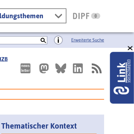
ildungsthemen
Erweiterte Suche
 IZB
vorschlagen
Link
Thematischer Kontext