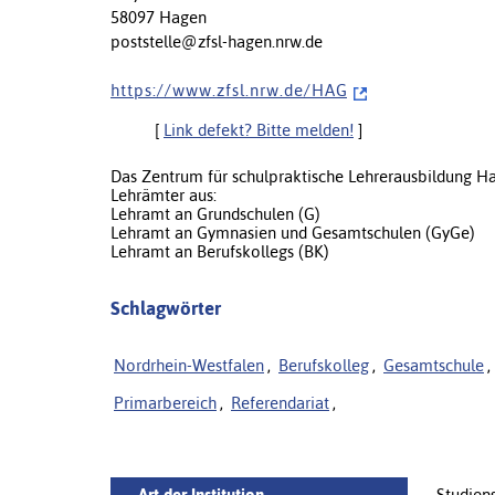
58097 Hagen
poststelle@zfsl-hagen.nrw.de
h t t p s : / / w w w . z f s l . n r w . d e / H A G
[
Link defekt? Bitte melden!
]
Das Zentrum für schulpraktische Lehrerausbildung H
Lehrämter aus:
Lehramt an Grundschulen (G)
Lehramt an Gymnasien und Gesamtschulen (GyGe)
Lehramt an Berufskollegs (BK)
Schlagwörter
Nordrhein-Westfalen
,
Berufskolleg
,
Gesamtschule
,
Primarbereich
,
Referendariat
,
Art der Institution
Studien