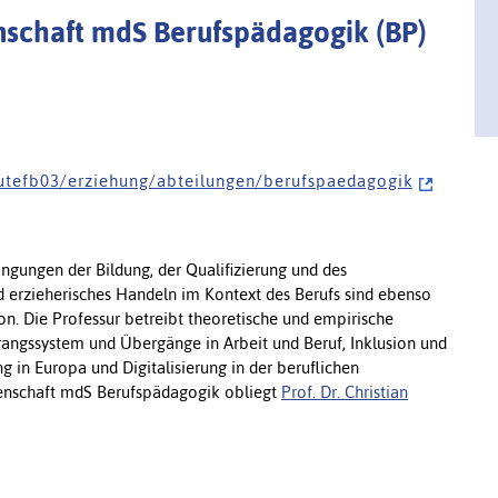
nschaft mdS Berufspädagogik (BP)
 t u t e f b 0 3 / e r z i e h u n g / a b t e i l u n g e n / b e r u f s p a e d a g o g i k
ngungen der Bildung, der Qualifizierung und des
 erzieherisches Handeln im Kontext des Berufs sind ebenso
on. Die Professur betreibt theoretische und empirische
angssystem und Übergänge in Arbeit und Beruf, Inklusion und
g in Europa und Digitalisierung in der beruflichen
ssenschaft mdS Berufspädagogik obliegt
Prof. Dr. Christian