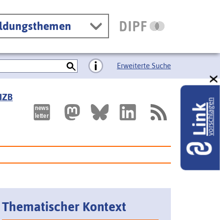
ildungsthemen
Erweiterte Suche
 IZB
vorschlagen
Link
Thematischer Kontext