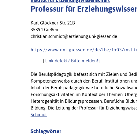
Institut für Erziehungswissenschaft
Professur für Erziehungswisse
Karl-Glöckner-Str. 21B
35394 Gießen
christian.schmidt@erziehung.uni-giessen.de
h t t p s : / / w w w . u n i - g i e s s e n . d e / d e / f b z / f b 0 3 / i n s t i
[
Link defekt? Bitte melden!
]
Die Berufspädagogik befasst sich mit Zielen und Bedi
Kompetenzerwerbs durch den Beruf. Institutionen und
Inhalt der Berufspädagogik wie berufliche Sozialisati
Forschungsaktivitäten im Kontext der Themen: Überg
Heterogenität in Bildungsprozessen, Berufliche Bildun
Bildung.
Die Leitung der Professur für Erziehungswi
Schmidt
.
Schlagwörter