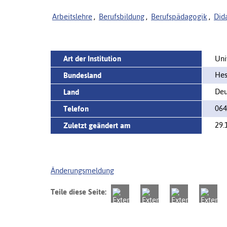
Arbeitslehre
,
Berufsbildung
,
Berufspädagogik
,
Did
Art der Institution
Uni
Hes
Bundesland
Deu
Land
064
Telefon
29.
Zuletzt geändert am
Änderungsmeldung
Teile diese Seite: