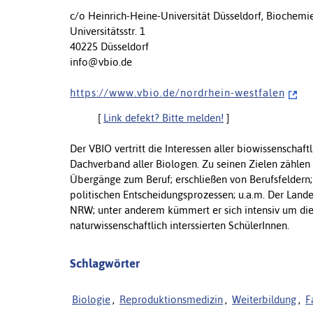
c/o Heinrich-Heine-Universität Düsseldorf, Biochemi
Universitätsstr. 1
40225 Düsseldorf
info@vbio.de
h t t p s : / / w w w . v b i o . d e / n o r d r h e i n - w e s t f a l e n
[
Link defekt? Bitte melden!
]
Der VBIO vertritt die Interessen aller biowissenschaft
Dachverband aller Biologen. Zu seinen Zielen zähle
Übergänge zum Beruf; erschließen von Berufsfeldern; 
politischen Entscheidungsprozessen; u.a.m. Der Lande
NRW; unter anderem kümmert er sich intensiv um die
naturwissenschaftlich interssierten SchülerInnen.
Schlagwörter
Biologie
,
Reproduktionsmedizin
,
Weiterbildung
,
F