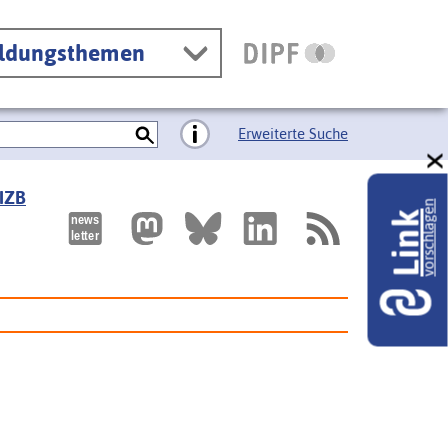
ildungsthemen
Erweiterte Suche
 IZB
vorschlagen
Link