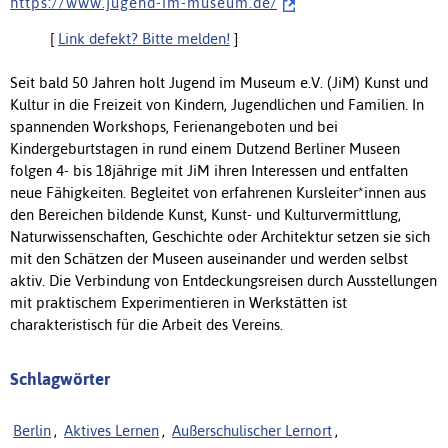
h t t p s : / / w w w . j u g e n d - i m - m u s e u m . d e /
[
Link defekt? Bitte melden!
]
Seit bald 50 Jahren holt Jugend im Museum e.V. (JiM) Kunst und
Kultur in die Freizeit von Kindern, Jugendlichen und Familien. In
spannenden Workshops, Ferienangeboten und bei
Kindergeburtstagen in rund einem Dutzend Berliner Museen
folgen 4- bis 18jährige mit JiM ihren Interessen und entfalten
neue Fähigkeiten. Begleitet von erfahrenen Kursleiter*innen aus
den Bereichen bildende Kunst, Kunst- und Kulturvermittlung,
Naturwissenschaften, Geschichte oder Architektur setzen sie sich
mit den Schätzen der Museen auseinander und werden selbst
aktiv. Die Verbindung von Entdeckungsreisen durch Ausstellungen
mit praktischem Experimentieren in Werkstätten ist
charakteristisch für die Arbeit des Vereins.
Schlagwörter
Berlin
,
Aktives Lernen
,
Außerschulischer Lernort
,