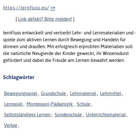
h t t p s : / / l e r n f l u s s . e u /
[
Link defekt? Bitte melden!
]
lernFluss entwickelt und vertreibt Lehr- und Lernmaterialien und -
spiele zum aktiven Lernen durch Bewegung und Handeln für
drinnen und draußen. Mit erfolgreich erprobten Materialien soll
die natürliche Neugierde der Kinder geweckt, ihr Wissensdurst
gefördert und dabei die Freude am Lernen bewahrt werden.
Schlagwörter
Bewegungsspiel
,
Grundschule
,
Lehrmaterial
,
Lehrmittel
,
Lernspiel
,
Montessori-Pädagogik
,
Schule
,
Selbstständiges Lernen
,
Sonderschule
,
Unterrichtsmaterial
,
Verlag
,