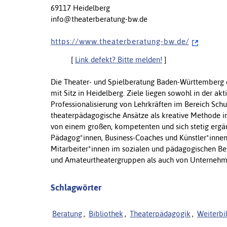
69117 Heidelberg
info@theaterberatung-bw.de
h t t p s : / / w w w . t h e a t e r b e r a t u n g - b w . d e /
[
Link defekt? Bitte melden!
]
Die Theater- und Spielberatung Baden-Württemberg e. V
mit Sitz in Heidelberg. Ziele liegen sowohl in der ak
Professionalisierung von Lehrkräften im Bereich Schul
theaterpädagogische Ansätze als kreative Methode in
von einem großen, kompetenten und sich stetig er
Pädagog*innen, Business-Coaches und Künstler*inne
Mitarbeiter*innen im sozialen und pädagogischen Be
und Amateurtheatergruppen als auch von Unternehm
Schlagwörter
Beratung
,
Bibliothek
,
Theaterpädagogik
,
Weiterbi