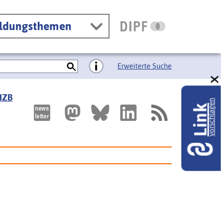
ildungsthemen
Erweiterte Suche
 IZB
vorschlagen
Link