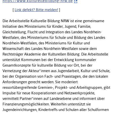
h t t p s : / / w w w . k u l t u r e l l e b i l d u n g - n r w . d e
[
Link defekt? Bitte melden!
]
Die Arbeitsstelle Kulturelle Bildung NRW ist eine gemeinsame
Initiative des Ministeriums für Kinder, Jugend, Familie,
Gleichstellung, Flucht und Integration des Landes Nordrhein-
Westfalen, des Ministeriums für Schule und Bildung des Landes
Nordrhein-Westfalen, des Ministeriums für Kultur und
Wissenschaft des Landes Nordrhein-Westfalen sowie dem
Rechtsträger Akademie der Kulturellen Bildung. Die Arbeitsstelle
unterstützt Kommunen bei der Entwicklung kommunaler
Gesamtkonzepte für kulturelle Bildung vor Ort, bei der
Vernetzung der Akteur*innen aus Jugendarbeit, Kultur und Schule,
bei der Organisation von Fach- und Praxistagen, die den lokalen
Anforderungen gerecht werden. Sie moderiert
ressortübergreifende Gremien-, Projekt- und Arbeitsgruppen, gibt
Impulse für neue Kooperationen und Netzwerkprojekte,
vermittelt Partner*innen auf Landesebene und informiert über
Finanzierungsmöglichkeiten. Weiterhin unterstützt sie
Jugendeinrichtungen, Kindertreffs und Schulen aller Schulformen