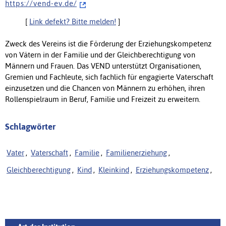
h t t p s : / / v e n d - e v . d e /
[
Link defekt? Bitte melden!
]
Zweck des Vereins ist die Förderung der Erziehungskompetenz
von Vätern in der Familie und der Gleichberechtigung von
Männern und Frauen. Das VEND unterstützt Organisationen,
Gremien und Fachleute, sich fachlich für engagierte Vaterschaft
einzusetzen und die Chancen von Männern zu erhöhen, ihren
Rollenspielraum in Beruf, Familie und Freizeit zu erweitern.
Schlagwörter
Vater
,
Vaterschaft
,
Familie
,
Familienerziehung
,
Gleichberechtigung
,
Kind
,
Kleinkind
,
Erziehungskompetenz
,