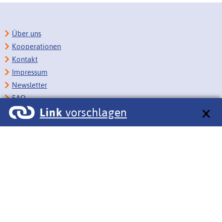
Über uns
Kooperationen
Kontakt
Impressum
Newsletter
FAQ
Link
vorschlagen
Copyright
Datenschutz
Barrierefreiheit
BITV-Feedback
Link vorschlagen
Bildungsportale des IZB