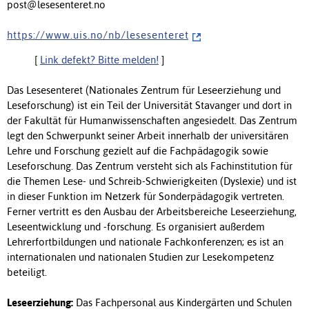
post@lesesenteret.no
h t t p s : / / w w w . u i s . n o / n b / l e s e s e n t e r e t
[
Link defekt? Bitte melden!
]
Das Lesesenteret (Nationales Zentrum für Leseerziehung und
Leseforschung) ist ein Teil der Universität Stavanger und dort in
der Fakultät für Humanwissenschaften angesiedelt. Das Zentrum
legt den Schwerpunkt seiner Arbeit innerhalb der universitären
Lehre und Forschung gezielt auf die Fachpädagogik sowie
Leseforschung. Das Zentrum versteht sich als Fachinstitution für
die Themen Lese- und Schreib-Schwierigkeiten (Dyslexie) und ist
in dieser Funktion im Netzerk für Sonderpädagogik vertreten.
Ferner vertritt es den Ausbau der Arbeitsbereiche Leseerziehung,
Leseentwicklung und -forschung. Es organisiert außerdem
Lehrerfortbildungen und nationale Fachkonferenzen; es ist an
internationalen und nationalen Studien zur Lesekompetenz
beteiligt.
Leseerziehung:
Das Fachpersonal aus Kindergärten und Schulen