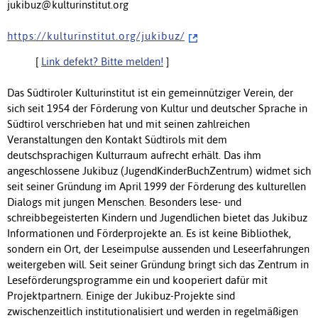
jukibuz@kulturinstitut.org
h t t p s : / / k u l t u r i n s t i t u t . o r g / j u k i b u z /
[
Link defekt? Bitte melden!
]
Das Südtiroler Kulturinstitut ist ein gemeinnütziger Verein, der
sich seit 1954 der Förderung von Kultur und deutscher Sprache in
Südtirol verschrieben hat und mit seinen zahlreichen
Veranstaltungen den Kontakt Südtirols mit dem
deutschsprachigen Kulturraum aufrecht erhält. Das ihm
angeschlossene Jukibuz (JugendKinderBuchZentrum) widmet sich
seit seiner Gründung im April 1999 der Förderung des kulturellen
Dialogs mit jungen Menschen. Besonders lese- und
schreibbegeisterten Kindern und Jugendlichen bietet das Jukibuz
Informationen und Förderprojekte an. Es ist keine Bibliothek,
sondern ein Ort, der Leseimpulse aussenden und Leseerfahrungen
weitergeben will. Seit seiner Gründung bringt sich das Zentrum in
Leseförderungsprogramme ein und kooperiert dafür mit
Projektpartnern. Einige der Jukibuz-Projekte sind
zwischenzeitlich institutionalisiert und werden in regelmäßigen