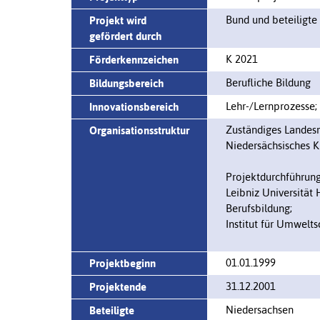
Bund und beteiligte
Projekt wird
gefördert durch
K 2021
Förderkennzeichen
Berufliche Bildung
Bildungsbereich
Lehr-/Lernprozesse
Innovationsbereich
Zuständiges Landesm
Organisationsstruktur
Niedersächsisches K
Projektdurchführung
Leibniz Universität
Berufsbildung;
Institut für Umwelts
01.01.1999
Projektbeginn
31.12.2001
Projektende
Niedersachsen
Beteiligte