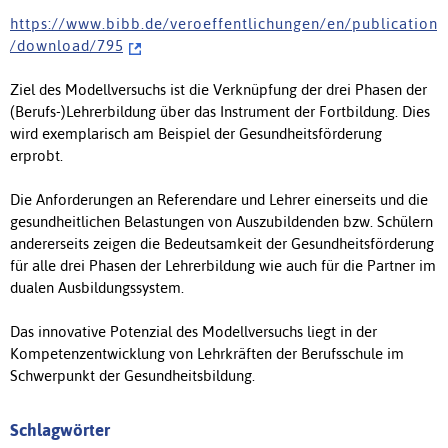
h t t p s : / / w w w . b i b b . d e / v e r o e f f e n t l i c h u n g e n / e n / p u b l i c a t i o n
/ d o w n l o a d / 7 9 5
Ziel des Modellversuchs ist die Verknüpfung der drei Phasen der
(Berufs-)Lehrerbildung über das Instrument der Fortbildung. Dies
wird exemplarisch am Beispiel der Gesundheits­förderung
erprobt.
Die Anforderungen an Referendare und Lehrer einerseits und die
gesundheitlichen Belastungen von Auszubildenden bzw. Schülern
andererseits zeigen die Bedeutsamkeit der Gesundheitsförderung
für alle drei Phasen der Lehrerbildung wie auch für die Partner im
dualen Ausbildungssystem.
Das innovative Potenzial des Modellversuchs liegt in der
Kompetenzentwicklung von Lehrkräften der Berufsschule im
Schwerpunkt der Gesundheitsbildung.
Schlagwörter