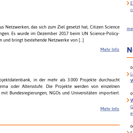
E
c
aus Netzwerken, das sich zum Ziel gesetzt hat, Citizen Science
meh
ringen. Es wurde im Dezember 2017 beim UN Science-Policy-
 und bringt bestehende Netzwerke von [...]
N
Mehr Info
0
L
Projektdatenbank, in der mehr als 3.000 Projekte durchsucht
W
ema oder Altersstufe. Die Projekte werden von einzelnen
en mit Bundesregierungen, NGOs und Universitäten importiert.
0
W
G
Mehr Info
e
0
S