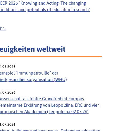
CER 2026 "Knowing and Acting: The changing
onditions and potentials of education research"
r...
euigkeiten weltweit
4.08.2026
ernspiel "Immunpatrouille" der
eltgesundheitsorganisation (WHO)
9.07.2026
issenschaft als fünfte Grundfreiheit Europas:
emeinsame Erklärung von Leopoldina, ERC und vier
uropäischen Akademien (Leopoldina 02.07.26)
6.07.2026
chool buildings and heatwaves: Defending education