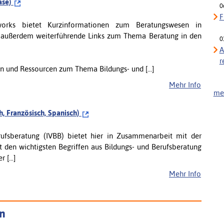
ase)
0
F
works bietet Kurzinformationen zum Beratungswesen in
n außerdem weiterführende Links zum Thema Beratung in den
0
A
r
n und Ressourcen zum Thema Bildungs- und [...]
Mehr Info
meh
h, Französisch, Spanisch)
rufsberatung (IVBB) bietet hier in Zusammenarbeit mit der
 den wichtigsten Begriffen aus Bildungs- und Berufsberatung
 [...]
Mehr Info
en