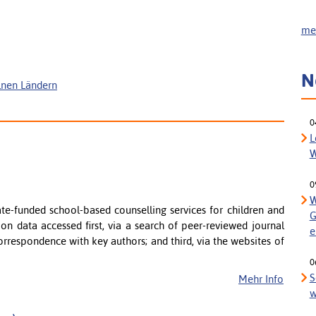
meh
N
elnen Ländern
0
L
W
0
W
tate-funded school-based counselling services for children and
G
on data accessed first, via a search of peer-reviewed journal
e
correspondence with key authors; and third, via the websites of
0
S
Mehr Info
w