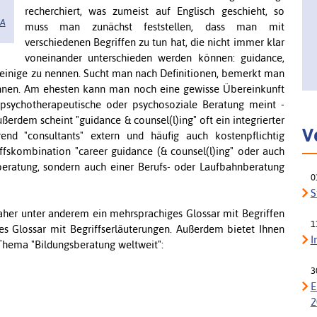
recherchiert, was zumeist auf Englisch geschieht, so
SA
muss man zunächst feststellen, dass man mit
verschiedenen Begriffen zu tun hat, die nicht immer klar
voneinander unterschieden werden können: guidance,
ur einige zu nennen. Sucht man nach Definitionen, bemerkt man
 können. Am ehesten kann man noch eine gewisse Übereinkunft
psycho­thera­peutische oder psycho­soziale Beratung meint -
ußerdem scheint "guidance & counsel(l)ing" oft ein integrierter
V
rend "consultants" extern und häufig auch kostenpflichtig
ffskombination "career guidance (& counsel(l)ing" oder auch
beratung, sondern auch einer Berufs- oder Laufbahnberatung
0
S
daher unter anderem ein mehrsprachiges Glossar mit Begriffen
1
es Glossar mit Begriffserläuterungen. Außerdem bietet Ihnen
I
Thema "Bildungsberatung weltweit":
3
E
2