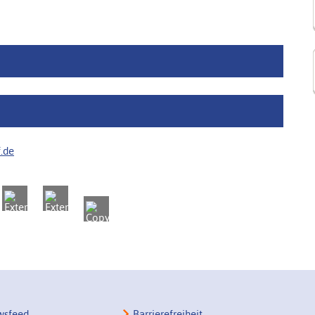
.de
sfeed
Barrierefreiheit