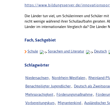
h t t p s : / / w w w . b i l d u n g s s e r v e r . d e / i n n o v a t i o n s p o r t
Die Länder tun viel, um Schülerinnen und Schüler mit
nicht wenige während ihrer Schullaufbahn geraten. A
Länder im internationalen Vergleich da? Die Länder 
Fach, Sachgebiet
Schule
Sprachen und Literatur
Deutsch
Schlagwörter
Niedersachsen
,
Nordrhein-Westfalen
,
Rheinland-Pf
Benachteiligter Jugendlicher
,
Deutsch als Zweitspra
Mehrsprachigkeit
,
Förderungsmaßnahme
,
Förderun
Vorbereitungskurs
,
Migrantenkind
,
Ausländischer S