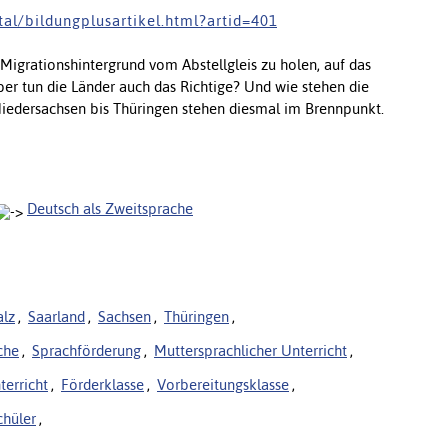
 a l / b i l d u n g p l u s a r t i k e l . h t m l ? a r t i d = 4 0 1
 Migrationshintergrund vom Abstellgleis zu holen, auf das
ber tun die Länder auch das Richtige? Und wie stehen die
Niedersachsen bis Thüringen stehen diesmal im Brennpunkt.
Deutsch als Zweitsprache
alz
,
Saarland
,
Sachsen
,
Thüringen
,
che
,
Sprachförderung
,
Muttersprachlicher Unterricht
,
terricht
,
Förderklasse
,
Vorbereitungsklasse
,
chüler
,