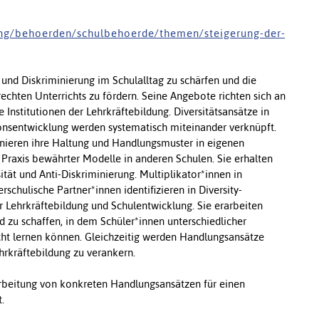
 n g / b e h o e r d e n / s c h u l b e h o e r d e / t h e m e n / s t e i g e r u n g - d e r -
ät und Diskriminierung im Schulalltag zu schärfen und die
chten Unterrichts zu fördern. Seine Angebote richten sich an
 Institutionen der Lehrkräftebildung. Diversitätsansätze in
ionsentwicklung werden systematisch miteinander verknüpft.
inieren ihre Haltung und Handlungsmuster in eigenen
Praxis bewährter Modelle in anderen Schulen. Sie erhalten
tät und Anti-Diskriminierung. Multiplikator*innen in
chulische Partner*innen identifizieren in Diversity-
er Lehrkräftebildung und Schulentwicklung. Sie erarbeiten
d zu schaffen, in dem Schüler*innen unterschiedlicher
cht lernen können. Gleichzeitig werden Handlungsansätze
hrkräftebildung zu verankern.
rarbeitung von konkreten Handlungsansätzen für einen
.