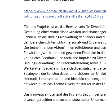
h t t p s : / / w w w . h a m b u r g . d e / p o l i t i k - u n d - v e r w a l t u
b i l d u n g s c h a n c e n / v i e l f a l t - e n t f a l t e n - 1 4 6 0 6 8
Ziel des Projekts ist es, das Bewusstsein für Diversit
Gestaltung eines vorurteilsbewussten und chancengere
Schulen, an die Bildungsverwaltung der Länder und die
den Bereichen Unterrichts-, Personal- und Organisat
Die teilnehmenden Akteur*innen reflektieren und tra
Entwicklungsvorhaben und gewinnen Einblicke in die 
kollegiales Feedback und fachliche Impulse zu Diversi
Bildungsverwaltung und Lehrkräftebildung sowie außers
Werkstätten Bedarfe im Bereich diversitätsorientiert
Strategien, die Schulen dabei unterstützen, ein Umfel
Herkunft, Lebenssituation und Identität chancengere
entwickelt, um das Thema Diversität stärker in der Le
Das innovative Potenzial des Projekts liegt in der E
chancengerechten und vorurteilsbewussten Unterricht