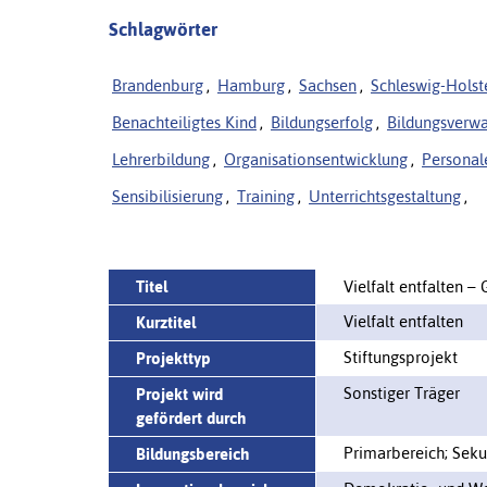
Schlagwörter
Brandenburg
,
Hamburg
,
Sachsen
,
Schleswig-Holst
Benachteiligtes Kind
,
Bildungserfolg
,
Bildungsverwa
Lehrerbildung
,
Organisationsentwicklung
,
Personal
Sensibilisierung
,
Training
,
Unterrichtsgestaltung
,
Titel
Vielfalt entfalten 
Vielfalt entfalten
Kurztitel
Stiftungsprojekt
Projekttyp
Sonstiger Träger
Projekt wird
gefördert durch
Primarbereich; Seku
Bildungsbereich