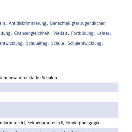
ein
,
Antidiskriminierung
,
Benachteiligter Jugendlicher
,
ltung
,
Chancengleichheit
,
Vielfalt
,
Fortbildung
,
Lehrer
,
entwicklung
,
Schulalltag
,
Schule
,
Schulentwicklung
,
– Gemeinsam für starke Schulen
ndarbereich I; Sekundarbereich II; Sonderpädagogik