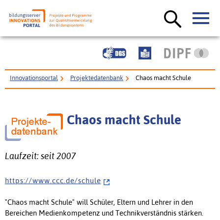
Innovationsportal
Projektedatenbank
Chaos macht Schule
Chaos macht Schule
Laufzeit: seit 2007
h t t p s : / / w w w . c c c . d e / s c h u l e
"Chaos macht Schule" will Schüler, Eltern und Lehrer in den
Bereichen Medienkompetenz und Technikverständnis stärken.