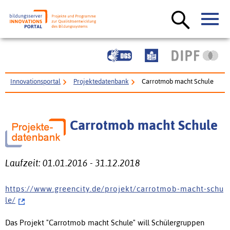
Innovationsportal
Projektedatenbank
Carrotmob macht Schule
Carrotmob macht Schule
Laufzeit: 01.01.2016 - 31.12.2018
h t t p s : / / w w w . g r e e n c i t y . d e / p r o j e k t / c a r r o t m o b - m a c h t - s c h u
l e /
Das Projekt "Carrotmob macht Schule" will Schülergruppen