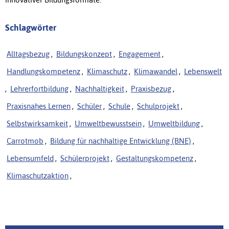
Schlagwörter
Alltagsbezug
,
Bildungskonzept
,
Engagement
,
Handlungskompetenz
,
Klimaschutz
,
Klimawandel
,
Lebenswelt
,
Lehrerfortbildung
,
Nachhaltigkeit
,
Praxisbezug
,
Praxisnahes Lernen
,
Schüler
,
Schule
,
Schulprojekt
,
Selbstwirksamkeit
,
Umweltbewusstsein
,
Umweltbildung
,
Carrotmob
,
Bildung für nachhaltige Entwicklung (BNE)
,
Lebensumfeld
,
Schülerprojekt
,
Gestaltungskompetenz
,
Klimaschutzaktion
,