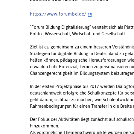
h t t p s : / / w w w . f o r u m b d . d e /
"Forum Bildung Digitalisierung" versteht sich als Platt
Politik, Wissenschaft, Wirtschaft und Gesellschaft.
Ziel ist es, gemeinsam zu einem besseren Verständn
Strategien für digitale Bildung in Deutschland zu gela
helfen können, pädagogische Herausforderungen wie
etwa durch ihr Potenzial, Lernen zu personalisieren 
Chancengerechtigkeit im Bildungssystem beizutragen
In der ersten Projektphase bis 2017 werden Dialogf
deutschlandweit erfolgreiche Schulkonzepte für perso
geht darum, sichtbar zu machen, wie Schulentwicklun
Rahmenbedingungen für einen Transfer in die Breite n
Der Fokus der Aktivitäten liegt zunächst auf schulisc
hinzukommen.
Als vordringliche Themenschwerpunkte wurden person