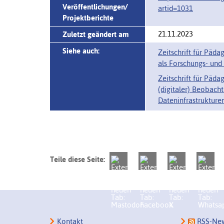
Veröffentlichungen/
artid=1031
Projektberichte
21.11.2023
Zuletzt geändert am
Siehe auch:
Zeitschrift für Päd
als Forschungs- und
Zeitschrift für Päd
(digitaler) Beobach
Dateninfrastrukture
Teile diese Seite:
Kontakt
RSS-New