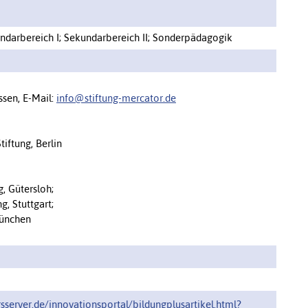
ndarbereich I; Sekundarbereich II; Sonderpädagogik
ssen, E-Mail:
info@stiftung-mercator.de
iftung, Berlin
, Gütersloh;
g, Stuttgart;
München
sserver.de/innovationsportal/‌bildungplusartikel.html?