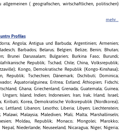
 allgemeinen ( geografischen, wirtschaftlichen, politischen)
mehr...
ntry Profiles
Andorra; Angola; Antigua und Barbuda; Argentinien; Armenien;
adesch; Barbados; Belarus; Belgien; Belize; Benin; Bhutan;
en; Brunei Darussalam; Bulgarien; Burkina Faso; Burundi;
rikanische Republik; Tschad; Chile; China, Volksrepublik;
aville); Kongo, Demokratische Republik (Kongo-Kinshasa);
rn, Republik; Tschechien; Dänemark; Dschibuti; Dominica;
dor; Äquatorialguinea; Eritrea; Estland; Äthiopien; Fidschi;
tschland; Ghana; Griechenland; Grenada; Guatemala; Guinea;
garn; Island; Indien; Indonesien; Iran; Irak; Irland; Israel;
ia; Kiribati; Korea, Demokratische Volksrepublik (Nordkorea);
s; Lettland; Libanon; Lesotho; Liberia; Libyen; Liechtenstein;
Malawi; Malaysia; Malediven; Mali; Malta; Marshallinseln;
onesien; Moldau, Republik; Monaco; Mongolei; Marokko;
epal; Niederlande; Neuseeland; Nicaragua; Niger; Nigeria;