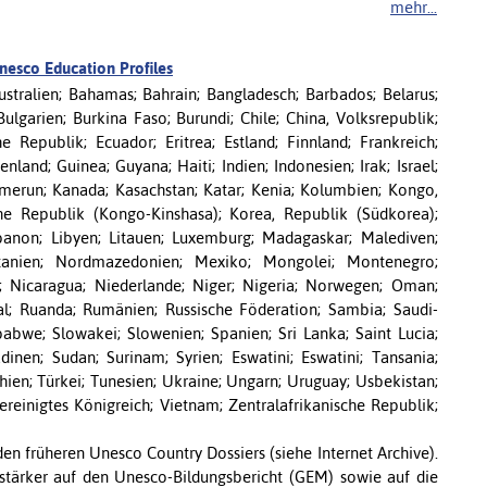
mehr...
nesco Education Profiles
Australien; Bahamas; Bahrain; Bangladesch; Barbados; Belarus;
Bulgarien; Burkina Faso; Burundi; Chile; China, Volksrepublik;
Republik; Ecuador; Eritrea; Estland; Finnland; Frankreich;
and; Guinea; Guyana; Haiti; Indien; Indonesien; Irak; Israel;
erun; Kanada; Kasachstan; Katar; Kenia; Kolumbien; Kongo,
he Republik (Kongo-Kinshasa); Korea, Republik (Südkorea);
ibanon; Libyen; Litauen; Luxemburg; Madagaskar; Malediven;
tanien; Nordmazedonien; Mexiko; Mongolei; Montenegro;
Nicaragua; Niederlande; Niger; Nigeria; Norwegen; Oman;
gal; Ruanda; Rumänien; Russische Föderation; Sambia; Saudi-
abwe; Slowakei; Slowenien; Spanien; Sri Lanka; Saint Lucia;
dinen; Sudan; Surinam; Syrien; Eswatini; Eswatini; Tansania;
hien; Türkei; Tunesien; Ukraine; Ungarn; Uruguay; Usbekistan;
ereinigtes Königreich; Vietnam; Zentralafrikanische Republik;
den früheren Unesco Country Dossiers (siehe Internet Archive).
stärker auf den Unesco-Bildungsbericht (GEM) sowie auf die