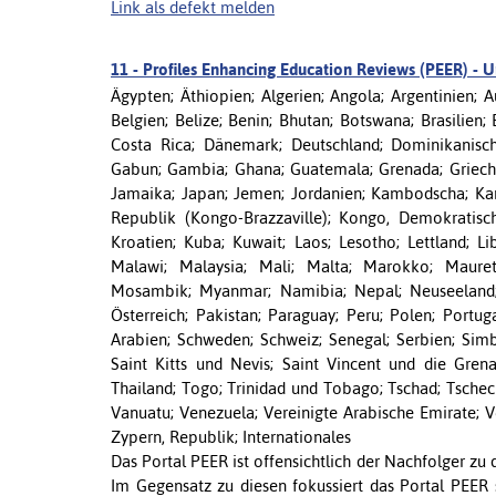
Link als defekt melden
11 -
Profiles Enhancing Education Reviews (PEER) - U
Ägypten; Äthiopien; Algerien; Angola; Argentinien; 
Belgien; Belize; Benin; Bhutan; Botswana; Brasilien; 
Costa Rica; Dänemark; Deutschland; Dominikanische 
Gabun; Gambia; Ghana; Guatemala; Grenada; Griechenl
Jamaika; Japan; Jemen; Jordanien; Kambodscha; Kam
Republik (Kongo-Brazzaville); Kongo, Demokratisc
Kroatien; Kuba; Kuwait; Laos; Lesotho; Lettland; L
Malawi; Malaysia; Mali; Malta; Marokko; Maure
Mosambik; Myanmar; Namibia; Nepal; Neuseeland; 
Österreich; Pakistan; Paraguay; Peru; Polen; Portu
Arabien; Schweden; Schweiz; Senegal; Serbien; Simb
Saint Kitts und Nevis; Saint Vincent und die Grena
Thailand; Togo; Trinidad und Tobago; Tschad; Tschec
Vanuatu; Venezuela; Vereinigte Arabische Emirate; V
Zypern, Republik; Internationales
Das Portal PEER ist offensichtlich der Nachfolger zu 
Im Gegensatz zu diesen fokussiert das Portal PEER 