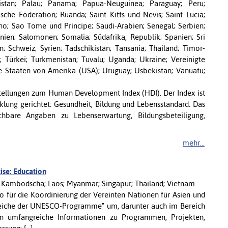
istan; Palau; Panama; Papua-Neuguinea; Paraguay; Peru;
ische Föderation; Ruanda; Saint Kitts und Nevis; Saint Lucia;
o; Sao Tome und Principe; Saudi-Arabien; Senegal; Serbien;
enien; Salomonen; Somalia; Südafrika, Republik; Spanien; Sri
; Schweiz; Syrien; Tadschikistan; Tansania; Thailand; Timor-
 Türkei; Turkmenistan; Tuvalu; Uganda; Ukraine; Vereinigte
gte Staaten von Amerika (USA); Uruguay; Usbekistan; Vanuatu;
rstellungen zum Human Development Index (HDI). Der Index ist
lung gerichtet: Gesundheit, Bildung und Lebensstandard. Das
ichbare Angaben zu Lebenserwartung, Bildungsbeteiligung,
mehr...
ise: Education
an; Kambodscha; Laos; Myanmar; Singapur; Thailand; Vietnam
für die Koordinierung der Vereinten Nationen für Asien und
reiche der UNESCO-Programme" um, darunter auch im Bereich
n umfangreiche Informationen zu Programmen, Projekten,