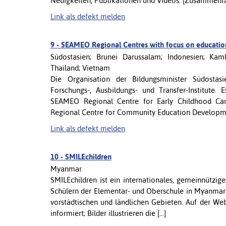
Neuigkeiten, Publikationen und Videos. [Zusammenfass
Link als defekt melden
9 -
SEAMEO Regional Centres with focus on educatio
Südostasien; Brunei Darussalam; Indonesien; Kam
Thailand; Vietnam
Die Organisation der Bildungsminister Südostas
Forschungs-, Ausbildungs- und Transfer-Institute. 
SEAMEO Regional Centre for Early Childhood C
Regional Centre for Community Education Developme
Link als defekt melden
10 -
SMILEchildren
Myanmar
SMILEchildren ist ein internationales, gemeinnützige
Schülern der Elementar- und Oberschule in Myanmar 
vorstädtischen und ländlichen Gebieten. Auf der Web
informiert; Bilder illustrieren die [...]