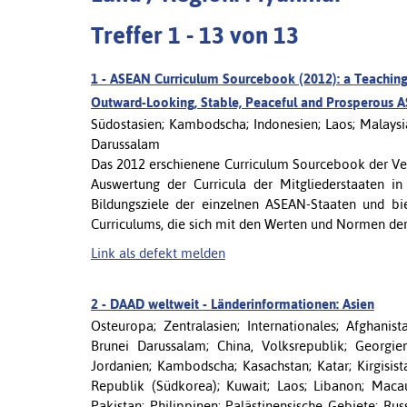
Treffer 1 - 13 von 13
1 -
ASEAN Curriculum Sourcebook (2012): a Teaching 
Outward-Looking, Stable, Peaceful and Prosperous
Südostasien; Kambodscha; Indonesien; Laos; Malaysi
Darussalam
Das 2012 erschienene Curriculum Sourcebook der Ver
Auswertung der Curricula der Mitgliederstaaten i
Bildungsziele der einzelnen ASEAN-Staaten und b
Curriculums, die sich mit den Werten und Normen der [
Link als defekt melden
2 -
DAAD weltweit - Länderinformationen: Asien
Osteuropa; Zentralasien; Internationales; Afghanis
Brunei Darussalam; China, Volksrepublik; Georgien
Jordanien; Kambodscha; Kasachstan; Katar; Kirgisis
Republik (Südkorea); Kuwait; Laos; Libanon; Mac
Pakistan; Philippinen; Palästinensische Gebiete; Rus