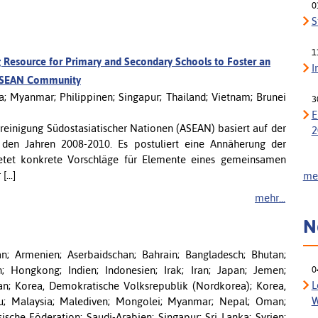
0
S
1
Resource for Primary and Secondary Schools to Foster an
I
 ASEAN Community
a; Myanmar; Philippinen; Singapur; Thailand; Vietnam; Brunei
3
E
einigung Südostasiatischer Nationen (ASEAN) basiert auf der
2
n den Jahren 2008-2010. Es postuliert eine Annäherung der
ietet konkrete Vorschläge für Elemente eines gemeinsamen
...]
meh
mehr...
N
tan; Armenien; Aserbaidschan; Bahrain; Bangladesch; Bhutan;
; Hongkong; Indien; Indonesien; Irak; Iran; Japan; Jemen;
0
L
tan; Korea, Demokratische Volksrepublik (Nordkorea); Korea,
W
au; Malaysia; Malediven; Mongolei; Myanmar; Nepal; Oman;
sische Föderation; Saudi-Arabien; Singapur; Sri Lanka; Syrien;