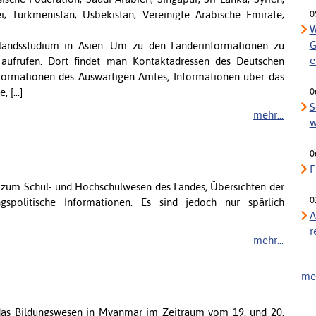
ei; Turkmenistan; Usbekistan; Vereinigte Arabische Emirate;
0
W
G
slandsstudium in Asien. Um zu den Länderinformationen zu
e
aufrufen. Dort findet man Kontaktadressen des Deutschen
formationen des Auswärtigen Amtes, Informationen über das
 [...]
0
S
mehr...
w
0
F
 zum Schul- und Hochschulwesen des Landes, Übersichten der
0
spolitische Informationen. Es sind jedoch nur spärlich
A
r
mehr...
meh
r das Bildungswesen in Myanmar im Zeitraum vom 19. und 20.