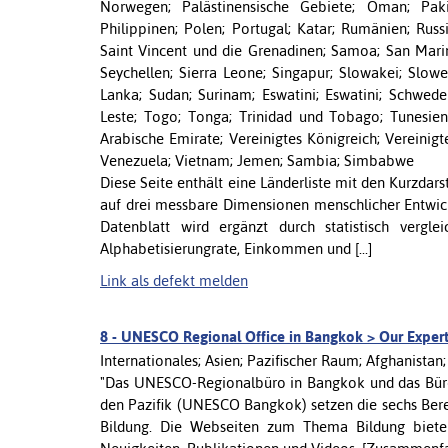
Norwegen; Palästinensische Gebiete; Oman; Pak
Philippinen; Polen; Portugal; Katar; Rumänien; Russ
Saint Vincent und die Grenadinen; Samoa; San Marin
Seychellen; Sierra Leone; Singapur; Slowakei; Slow
Lanka; Sudan; Surinam; Eswatini; Eswatini; Schweden
Leste; Togo; Tonga; Trinidad und Tobago; Tunesien;
Arabische Emirate; Vereinigtes Königreich; Vereini
Venezuela; Vietnam; Jemen; Sambia; Simbabwe
Diese Seite enthält eine Länderliste mit den Kurzda
auf drei messbare Dimensionen menschlicher Entwick
Datenblatt wird ergänzt durch statistisch vergle
Alphabetisierungrate, Einkommen und [...]
Link als defekt melden
8 -
UNESCO Regional Office in Bangkok > Our Expert
Internationales; Asien; Pazifischer Raum; Afghanist
"Das UNESCO-Regionalbüro in Bangkok und das Büro 
den Pazifik (UNESCO Bangkok) setzen die sechs Be
Bildung. Die Webseiten zum Thema Bildung biete