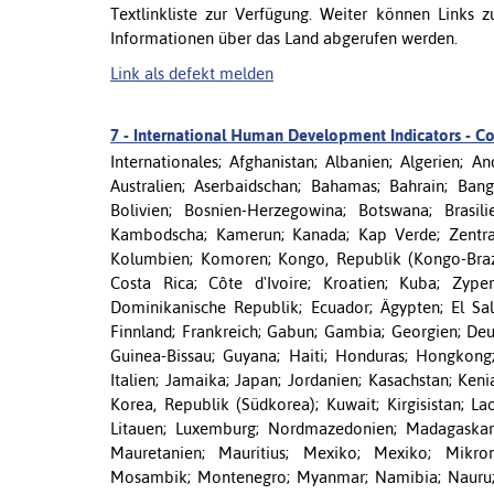
Textlinkliste zur Verfügung. Weiter können Links zu
Informationen über das Land abgerufen werden.
Link als defekt melden
7 -
International Human Development Indicators - Cou
Internationales; Afghanistan; Albanien; Algerien; 
Australien; Aserbaidschan; Bahamas; Bahrain; Bangl
Bolivien; Bosnien-Herzegowina; Botswana; Brasili
Kambodscha; Kamerun; Kanada; Kap Verde; Zentralaf
Kolumbien; Komoren; Kongo, Republik (Kongo-Brazz
Costa Rica; Côte d'Ivoire; Kroatien; Kuba; Zype
Dominikanische Republik; Ecuador; Ägypten; El Salva
Finnland; Frankreich; Gabun; Gambia; Georgien; Deu
Guinea-Bissau; Guyana; Haiti; Honduras; Hongkong; Un
Italien; Jamaika; Japan; Jordanien; Kasachstan; Ken
Korea, Republik (Südkorea); Kuwait; Kirgisistan; Lao
Litauen; Luxemburg; Nordmazedonien; Madagaskar; 
Mauretanien; Mauritius; Mexiko; Mexiko; Mikr
Mosambik; Montenegro; Myanmar; Namibia; Nauru; N