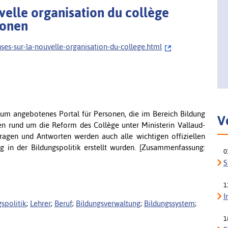
velle organisation du collège
ionen
ses-sur-la-nouvelle-organisation-du-college.html
rium angebotenes Portal für Personen, die im Bereich Bildung
V
onen rund um die Reform des Collège unter Ministerin Vallaud-
agen und Antworten werden auch alle wichtigen offiziellen
 in der Bildungspolitik erstellt wurden. [Zusammenfassung:
0
S
1
I
spolitik
;
Lehrer
;
Beruf
;
Bildungsverwaltung
;
Bildungssystem
;
1