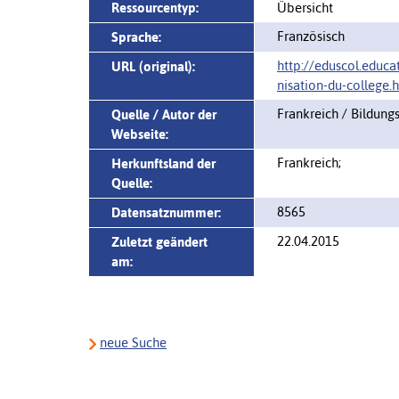
Ressourcentyp:
Übersicht
Französisch
Sprache:
http://eduscol.educa
URL (original):
nisation-du-college.
Frankreich / Bildung
Quelle / Autor der
Webseite:
Frankreich;
Herkunftsland der
Quelle:
8565
Datensatznummer:
22.04.2015
Zuletzt geändert
am:
neue Suche