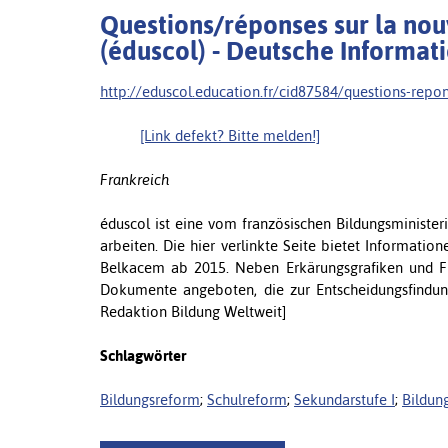
Questions/réponses sur la nou
(éduscol) - Deutsche Informat
http://eduscol.education.fr/cid87584/questions-repon
[Link defekt? Bitte melden!]
Frankreich
éduscol ist eine vom französischen Bildungsministe
arbeiten. Die hier verlinkte Seite bietet Informati
Belkacem ab 2015. Neben Erkärungsgrafiken und Fr
Dokumente angeboten, die zur Entscheidungsfindung
Redaktion Bildung Weltweit]
Schlagwörter
Bildungsreform
;
Schulreform
;
Sekundarstufe I
;
Bildung