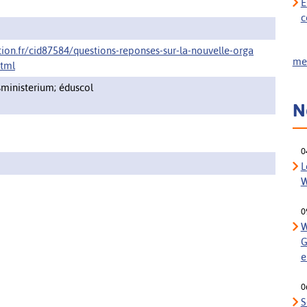
E
c
tion.fr/cid87584/questions-reponses-sur-la-nouvelle-orga
meh
html
sministerium; éduscol
N
0
L
W
0
W
G
e
0
S