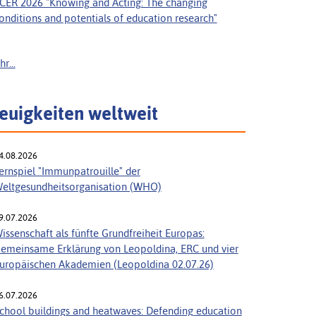
CER 2026 "Knowing and Acting: The changing
onditions and potentials of education research"
r...
euigkeiten weltweit
4.08.2026
ernspiel "Immunpatrouille" der
eltgesundheitsorganisation (WHO)
9.07.2026
issenschaft als fünfte Grundfreiheit Europas:
emeinsame Erklärung von Leopoldina, ERC und vier
uropäischen Akademien (Leopoldina 02.07.26)
6.07.2026
chool buildings and heatwaves: Defending education