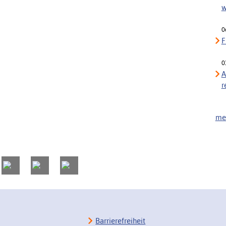
w
0
F
0
A
r
meh
Barrierefreiheit