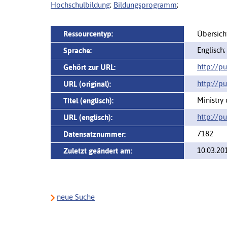
Hochschulbildung
;
Bildungsprogramm
;
Ressourcentyp:
Übersich
Englisch;
Sprache:
http://pu
Gehört zur URL:
http://p
URL (original):
Ministry
Titel (englisch):
http://p
URL (englisch):
7182
Datensatznummer:
10.03.20
Zuletzt geändert am:
neue Suche