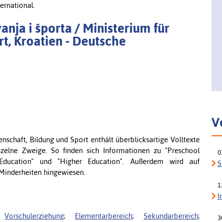
ernational.
anja i športa / Ministerium für
t, Kroatien - Deutsche
V
nschaft, Bildung und Sport enthält überblicksartige Volltexte
zelne Zweige. So finden sich Informationen zu "Preschool
0
y Education" und "Higher Education". Außerdem wird auf
S
Minderheiten hingewiesen.
1
I
;
Vorschulerziehung
;
Elementarbereich
;
Sekundarbereich
;
3