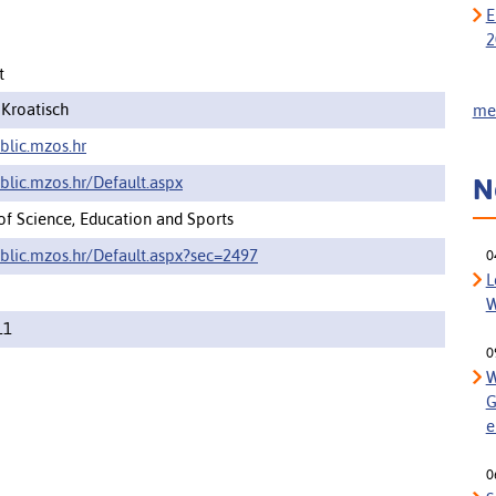
E
2
t
 Kroatisch
meh
blic.mzos.hr
N
ublic.mzos.hr/Default.aspx
 of Science, Education and Sports
ublic.mzos.hr/Default.aspx?sec=2497
0
L
W
11
0
W
G
e
0