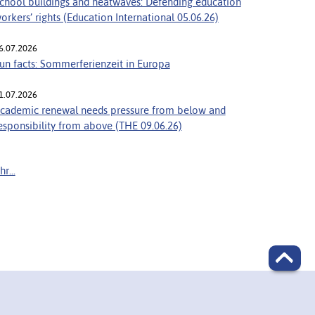
chool buildings and heatwaves: Defending education
orkers’ rights (Education International 05.06.26)
6.07.2026
un facts: Sommerferienzeit in Europa
1.07.2026
cademic renewal needs pressure from below and
esponsibility from above (THE 09.06.26)
r...