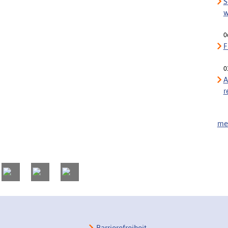
S
w
0
F
0
A
r
meh
Barrierefreiheit