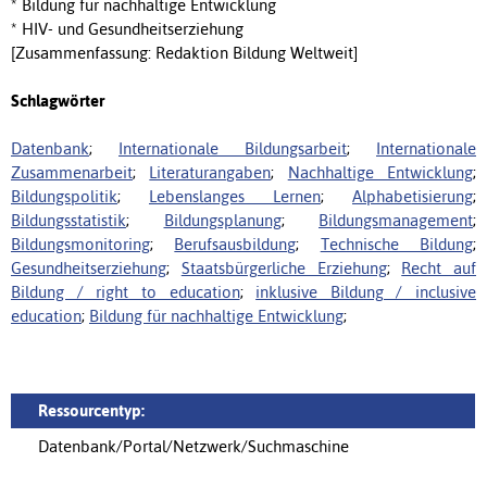
* Bildung für nachhaltige Entwicklung
* HIV- und Gesundheitserziehung
[Zusammenfassung: Redaktion Bildung Weltweit]
Schlagwörter
Datenbank
;
Internationale Bildungsarbeit
;
Internationale
Zusammenarbeit
;
Literaturangaben
;
Nachhaltige Entwicklung
;
Bildungspolitik
;
Lebenslanges Lernen
;
Alphabetisierung
;
Bildungsstatistik
;
Bildungsplanung
;
Bildungsmanagement
;
Bildungsmonitoring
;
Berufsausbildung
;
Technische Bildung
;
Gesundheitserziehung
;
Staatsbürgerliche Erziehung
;
Recht auf
Bildung / right to education
;
inklusive Bildung / inclusive
education
;
Bildung für nachhaltige Entwicklung
;
Ressourcentyp:
Datenbank/Portal/Netzwerk/Suchmaschine