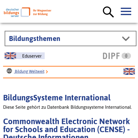
Bildungsthemen
Eduserver
Bildung Weltweit
BildungsSysteme International
Commonwealth Electronic Network for Schools and
BildungsSysteme International
Education (CENSE)
Diese Seite gehört zu Datenbank Bildungssysteme International.
Commonwealth Electronic Network
for Schools and Education (CENSE) -
Deutsche Informationen