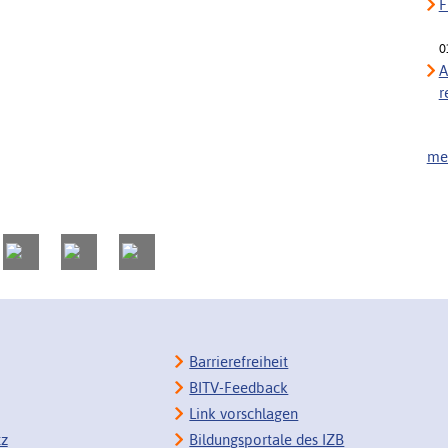
F
0
A
r
meh
Barrierefreiheit
BITV-Feedback
Link vorschlagen
tz
Bildungsportale des IZB