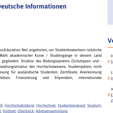
Deutsche Informationen
V
EuroEducation Net angeboten, um Studienbewerbern nützliche
r Wahl akademischer Kurse / Studiengänge in diesem Land
0
t gegliedert: Struktur des Bildungssystems (Schultypen und -
S
waltungsstruktur des Hochschulwesens; Studienzyklen, nicht
ssung für ausländische Studenten; Zertifikate, Anerkennung
1
nleben; Finanzierung und Stipendien, internationale
I
3
E
2
uß
;
Hochschulbildung
;
Hochschule
;
Studienberatung
;
Studium
;
g
;
Volltext
;
Überblick
;
Adressensammlung
;