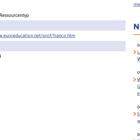
meh
 Ressourcentyp
N
w.euroeducation.net/prof/franco.htm
0
L
4
W
0
W
G
e
0
S
w
0