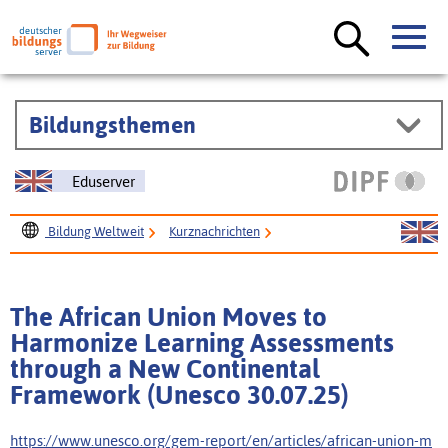
Bildungsthemen
Eduserver
Bildung Weltweit
Kurznachrichten
The African Union Moves to Harmonize Learning
Assessments through a New Continental Framework
The African Union Moves to
(Unesco 30.07.25)
Harmonize Learning Assessments
through a New Continental
Framework (Unesco 30.07.25)
https://www.unesco.org/gem-report/en/articles/african-union-m