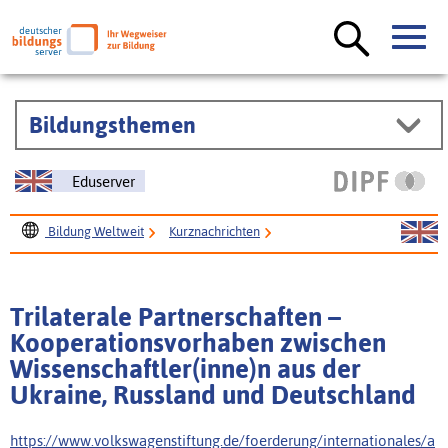
Bildungsthemen
Eduserver
Bildung Weltweit
Kurznachrichten
Trilaterale Partnerschaften – Kooperationsvorhaben
zwischen Wissenschaftler(inne)n aus der Ukraine, Russland
Trilaterale Partnerschaften –
und Deutschland
Kooperationsvorhaben zwischen
Wissenschaftler(inne)n aus der
Ukraine, Russland und Deutschland
https://www.volkswagenstiftung.de/foerderung/internationales/a