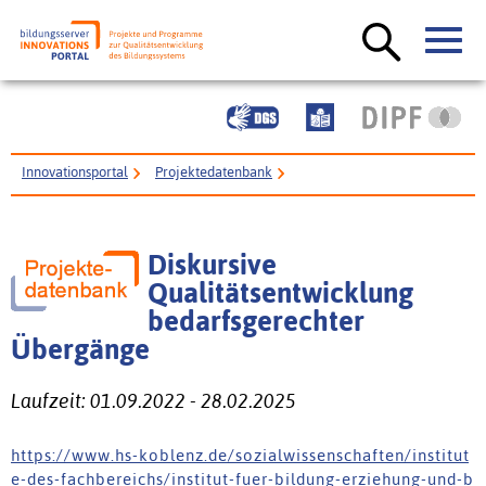
Innovationsportal
Projektedatenbank
Diskursive Qualitätsentwicklung bedarfsgerechter Übergänge
Diskursive
Qualitätsentwicklung
bedarfsgerechter
Übergänge
Laufzeit: 01.09.2022 - 28.02.2025
h t t p s : / / w w w . h s - k o b l e n z . d e / s o z i a l w i s s e n s c h a f t e n / i n s t i t u t
e - d e s - f a c h b e r e i c h s / i n s t i t u t - f u e r - b i l d u n g - e r z i e h u n g - u n d - b