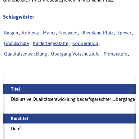
Schlagwörter
Bingen
,
Koblenz
,
Mainz
,
Neuwied
,
Rheinland-Pfalz
,
Speyer
,
Grundschule
,
Kindertagesstätte
,
Kooperation
,
Qualitätsentwicklung
,
Übergang Vorschulstufe - Primarstufe
,
Titel
Diskursive Qualitätsentwicklung bedarfsgerechter Übergänge
Kurztitel
DebÜ