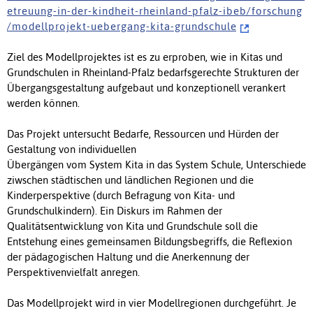
e t r e u u n g - i n - d e r - k i n d h e i t - r h e i n l a n d - p f a l z - i b e b / f o r s c h u n g
/ m o d e l l p r o j e k t - u e b e r g a n g - k i t a - g r u n d s c h u l e
Ziel des Modellprojektes ist es zu erproben, wie in Kitas und
Grundschulen in Rheinland-Pfalz bedarfsgerechte Strukturen der
Übergangsgestaltung aufgebaut und konzeptionell verankert
werden können.
Das Projekt untersucht Bedarfe, Ressourcen und Hürden der
Gestaltung von individuellen
Übergängen vom System Kita in das System Schule, Unterschiede
ziwschen städtischen und ländlichen Regionen und die
Kinderperspektive (durch Befragung von Kita- und
Grundschulkindern). Ein Diskurs im Rahmen der
Qualitätsentwicklung von Kita und Grundschule soll die
Entstehung eines gemeinsamen Bildungsbegriffs, die Reflexion
der pädagogischen Haltung und die Anerkennung der
Perspektivenvielfalt anregen.
Das Modellprojekt wird in vier Modellregionen durchgeführt. Je