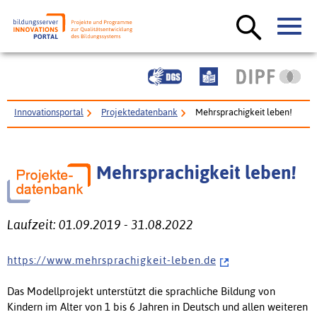
Innovationsportal
Projektedatenbank
Mehrsprachigkeit leben!
Mehrsprachigkeit leben!
Laufzeit: 01.09.2019 - 31.08.2022
h t t p s : / / w w w . m e h r s p r a c h i g k e i t - l e b e n . d e
Das Modellprojekt unterstützt die sprachliche Bildung von
Kindern im Alter von 1 bis 6 Jahren in Deutsch und allen weiteren