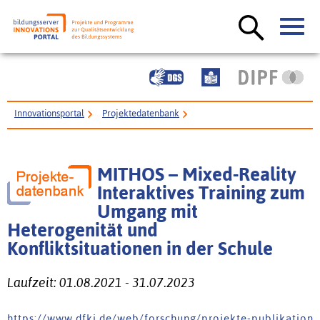
Innovationsportal
Projektedatenbank
MITHOS – Mixed-Reality Interaktives Training zum Umgang mit
Heterogenität und Konfliktsituationen in der Schule
MITHOS – Mixed-Reality
Interaktives Training zum
Umgang mit
Heterogenität und
Konfliktsituationen in der Schule
Laufzeit: 01.08.2021 - 31.07.2023
h t t p s : / / w w w . d f k i . d e / w e b / f o r s c h u n g / p r o j e k t e - p u b l i k a t i o n