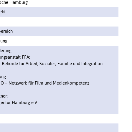
oche Hamburg
ekt
ereich
dung
derung:
ungsanstalt FFA;
Behörde für Arbeit, Soziales, Familie und Integration
ung:
NO – Netzwerk für Film und Medienkompetenz
ner:
entur Hamburg e.V.