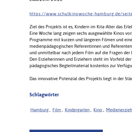
h t t p s : / / w w w . s c h u l k i n o w o c h e - h a m b u r g . d e / s e i t 
Ziel des Projekts ist es, Kindern im Kita-Alter das Er
Eine Woche lang zeigen sechs ausgewählte Kinos vorm
Programme mit kurzen und längeren Filmen und einem
medienpädagogischen Referentinnen und Referenten b
und unmittelbar nach jedem Film auf die Fragen der 
Den Erzieherinnen und Erziehern steht im Vorfeld d
pädagogisches Begleitmaterial kostenlos zur Verfügu
Das innovative Potenzial des Projekts liegt in der Stä
Schlagwörter
Hamburg
,
Film
,
Kindergarten
,
Kino
,
Medienerzie