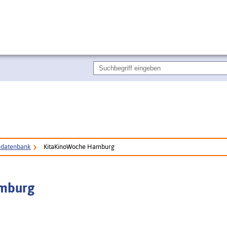
edatenbank
KitaKinoWoche Hamburg
mburg