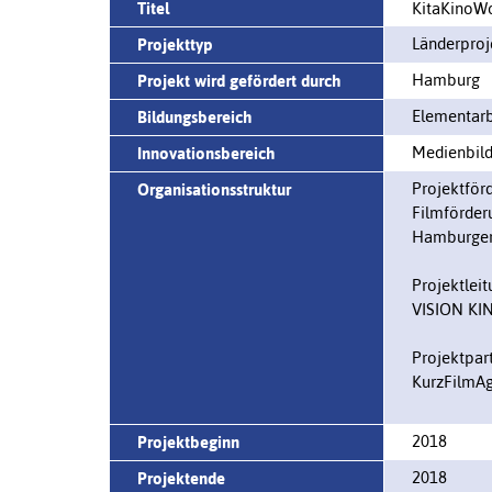
Titel
KitaKinoW
Länderproj
Projekttyp
Hamburg
Projekt wird gefördert durch
Elementarb
Bildungsbereich
Medienbil
Innovationsbereich
Projektför
Organisationsstruktur
Filmförder
Hamburger 
Projektleit
VISION KI
Projektpart
KurzFilmAg
2018
Projektbeginn
2018
Projektende