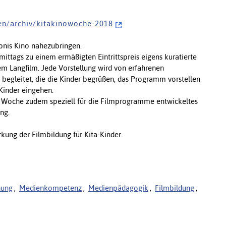
e n / a r c h i v / k i t a k i n o w o c h e - 2 0 1 8
lebnis Kino nahezubringen.
ittags zu einem ermäßigten Eintrittspreis eigens kuratierte
 Langfilm. Jede Vorstellung wird von erfahrenen
egleitet, die die Kinder begrüßen, das Programm vorstellen
Kinder eingehen.
er Woche zudem speziell für die Filmprogramme entwickeltes
ng.
rkung der Filmbildung für Kita-Kinder.
hung
,
Medienkompetenz
,
Medienpädagogik
,
Filmbildung
,