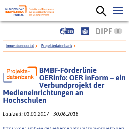
Innovationsportal
Projektedatenbank
BMBF-Förderlinie OERinfo: OER inForm – ein Verbundprojekt der
Medieneinrichtungen an Hochschulen
BMBF-Förderlinie
OERinfo: OER inForm – ein
Verbundprojekt der
Medieneinrichtungen an
Hochschulen
Laufzeit: 01.01.2017 - 30.06.2018
h t t p s : / / o e r . a m h - e v . d e / u e b e r o e r i n f o r m / z u m - p r o j e k t - o e r i