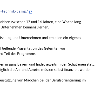
r - t e c h n i k - c a m p /
Mädchen zwischen 12 und 14 Jahren, eine Woche lang
n Unternehmen kennenzulernen.
ufsalltag und Unternehmen und erstellen ein eigenes
chließende Präsentation des Gelernten vor
ind Teil des Programms.
en in ganz Bayern und findet jeweils in den Schulferien statt.
glich die An- und Abreise müssen selbst finanziert werden.
nterstützung von Mädchen bei der Berufsorientierung im