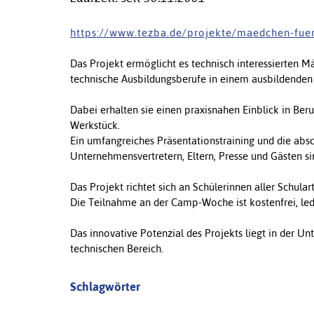
h t t p s : / / w w w . t e z b a . d e / p r o j e k t e / m a e d c h e n - f u e 
Das Projekt ermöglicht es technisch interessierten 
technische Ausbildungsberufe in einem ausbildende
Dabei erhalten sie einen praxisnahen Einblick in Ber
Werkstück.
Ein umfangreiches Präsentationstraining und die abs
Unternehmensvertretern, Eltern, Presse und Gästen s
Das Projekt richtet sich an Schülerinnen aller Schulart
Die Teilnahme an der Camp-Woche ist kostenfrei, ledi
Das innovative Potenzial des Projekts liegt in der U
technischen Bereich.
Schlagwörter