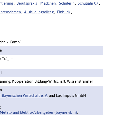
ntierung
,
Berufspraxis
,
Mädchen
,
Schülerin
,
Schuljahr 07
,
nternehmen
,
Ausbildungsalltag
,
Einblick
,
echnik-Camp"
te
r Träger
 I
aming; Kooperation Bildung-Wirtschaft, Wissenstransfer
n:
 Bayerischen Wirtschaft e. V.
und Lux Impuls GmbH
:
 Metall- und Elektro-Arbeitgeber (bayme vbm)
;