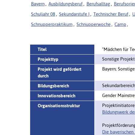
Bayern
,
Ausbildungsberuf
,
Berufsalltag
,
Berufsorie
Schuljahr 08
,
Sekundarstufe I
,
Technischer Beruf
,
U
Schnupperpraktikum
,
Schnupperwoche
,
Camp
,
Titel
"Mädchen für T
Sonstige Projek
Projekttyp
Bayern; Sonstige
Projekt wird gefördert
durch
Sekundarbereich
Bildungsbereich
Gender Mainstre
Innovationsbereich
Projektinitiatore
Organisationsstruktur
Bildungswerk der
Projektförderung
Die bayerischen