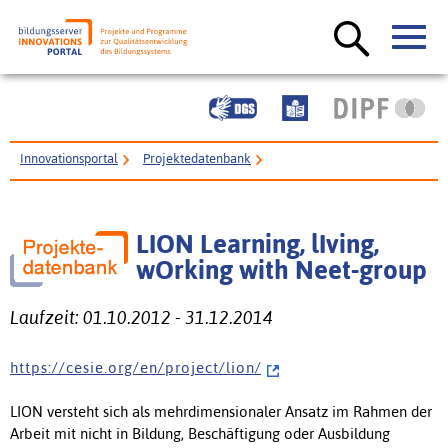
Innovationsportal
Projektedatenbank
LION Learning, lIving, wOrking with Neet-group
LION Learning, lIving,
wOrking with Neet-group
Laufzeit: 01.10.2012 - 31.12.2014
h t t p s : / / c e s i e . o r g / e n / p r o j e c t / l i o n /
LION versteht sich als mehrdimensionaler Ansatz im Rahmen der
Arbeit mit nicht in Bildung, Beschäftigung oder Ausbildung