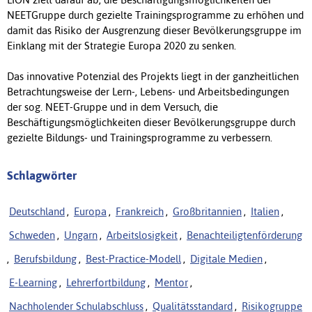
NEETGruppe durch gezielte Trainingsprogramme zu erhöhen und
damit das Risiko der Ausgrenzung dieser Bevölkerungsgruppe im
Einklang mit der Strategie Europa 2020 zu senken.
Das innovative Potenzial des Projekts liegt in der ganzheitlichen
Betrachtungsweise der Lern-, Lebens- und Arbeitsbedingungen
der sog. NEET-Gruppe und in dem Versuch, die
Beschäftigungsmöglichkeiten dieser Bevölkerungsgruppe durch
gezielte Bildungs- und Trainingsprogramme zu verbessern.
Schlagwörter
Deutschland
,
Europa
,
Frankreich
,
Großbritannien
,
Italien
,
Schweden
,
Ungarn
,
Arbeitslosigkeit
,
Benachteiligtenförderung
,
Berufsbildung
,
Best-Practice-Modell
,
Digitale Medien
,
E-Learning
,
Lehrerfortbildung
,
Mentor
,
Nachholender Schulabschluss
,
Qualitätsstandard
,
Risikogruppe